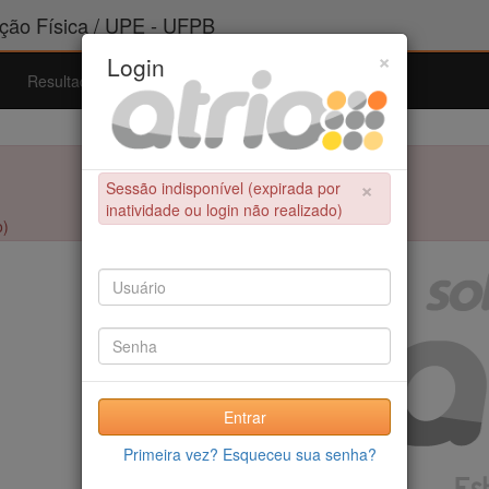
ão Física / UPE - UFPB
×
Login
Resultados
Admissão
Ferramentas
Ajuda
×
Sessão indisponível (expirada por
inatividade ou login não realizado)
o)
Entrar
Primeira vez? Esqueceu sua senha?