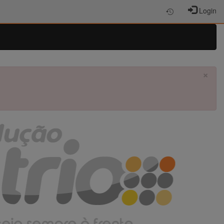
Login
×