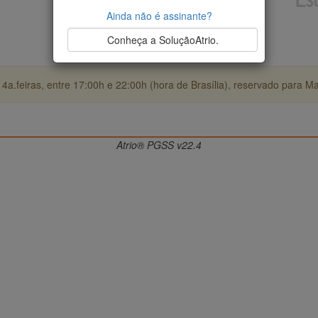
Ainda não é assinante?
Conheça a SoluçãoAtrio.
4a.feiras, entre 17:00h e 22:00h (hora de Brasília), reservado para M
Atrio® PGSS v22.4