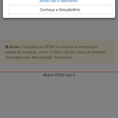
Ainda não é assinante?
Conheça a SoluçãoAtrio.
Aviso:
O acesso ao ATRIO é contínuo e ininterrupto,
exceto às 4a.feiras, entre 17:00h e 22:00h (hora de Brasília),
reservado para Manutenção Preventiva.
Atrio® PGSS v22.4