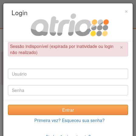
Programa Associado de Pós-Graduação em
×
Login
Educação Física / UPE - UFPB
Login
×
Sessão indisponível (expirada por inatividade ou login
não realizado)
×
NÃO FOI POSSÍVEL CONCLUIR A OPERAÇÃO
Sessão indisponível (expirada por inatividade ou login não
realizado)
Entrar
Primeira vez? Esqueceu sua senha?