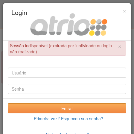
Programa Associado de Pós-Graduação em
×
Login
Educação Física / UPE - UFPB
Login
×
Sessão indisponível (expirada por inatividade ou login
não realizado)
×
NÃO FOI POSSÍVEL CONCLUIR A OPERAÇÃO
Sessão indisponível (expirada por inatividade ou login não
realizado)
Entrar
Primeira vez? Esqueceu sua senha?