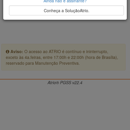
Ainda não é assinante?
Conheça a SoluçãoAtrio.
Aviso:
O acesso ao ATRIO é contínuo e ininterrupto,
exceto às 4a.feiras, entre 17:00h e 22:00h (hora de Brasília),
reservado para Manutenção Preventiva.
Atrio® PGSS v22.4