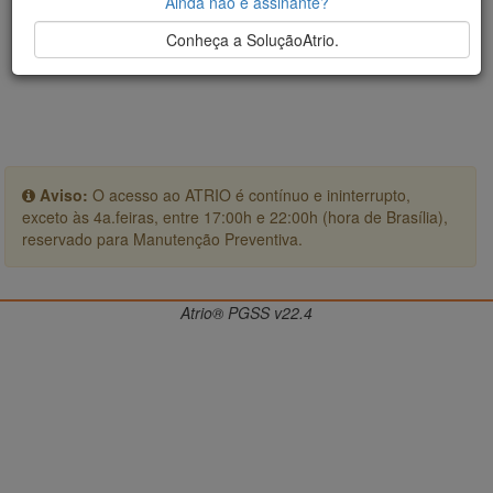
Ainda não é assinante?
Conheça a SoluçãoAtrio.
Aviso:
O acesso ao ATRIO é contínuo e ininterrupto,
exceto às 4a.feiras, entre 17:00h e 22:00h (hora de Brasília),
reservado para Manutenção Preventiva.
Atrio® PGSS v22.4