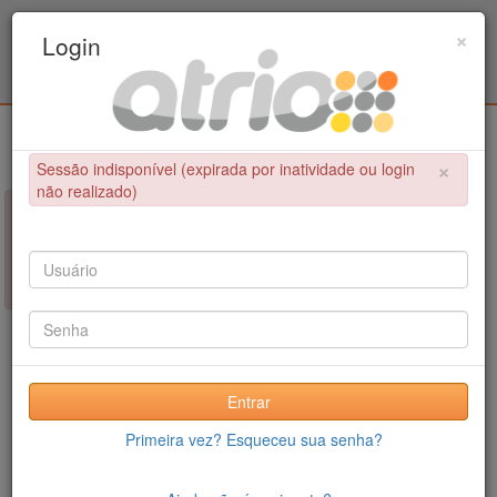
Programa Associado de Pós-Graduação em
×
Login
Educação Física / UPE - UFPB
Login
×
Sessão indisponível (expirada por inatividade ou login
não realizado)
×
NÃO FOI POSSÍVEL CONCLUIR A OPERAÇÃO
Sessão indisponível (expirada por inatividade ou login não
realizado)
Entrar
Primeira vez? Esqueceu sua senha?