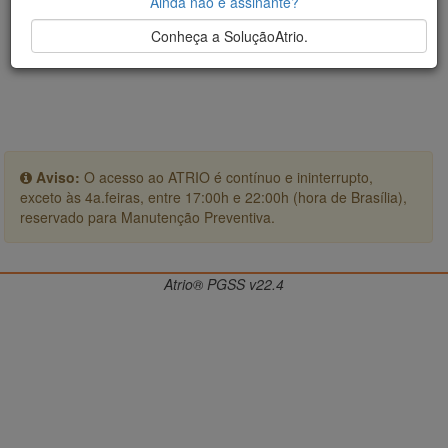
Ainda não é assinante?
Conheça a SoluçãoAtrio.
Aviso:
O acesso ao ATRIO é contínuo e ininterrupto,
exceto às 4a.feiras, entre 17:00h e 22:00h (hora de Brasília),
reservado para Manutenção Preventiva.
Atrio® PGSS v22.4