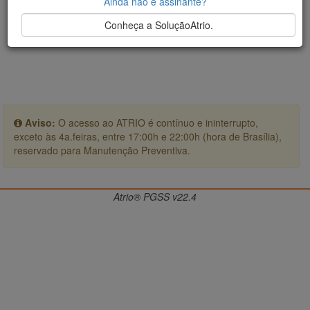
Ainda não é assinante?
Conheça a SoluçãoAtrio.
Aviso:
O acesso ao ATRIO é contínuo e ininterrupto,
exceto às 4a.feiras, entre 17:00h e 22:00h (hora de Brasília),
reservado para Manutenção Preventiva.
Atrio® PGSS v22.4