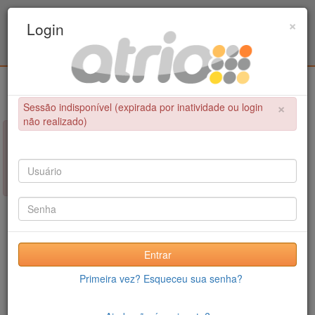
Programa Associado de Pós-Graduação em
×
Login
Educação Física / UPE - UFPB
Login
×
Sessão indisponível (expirada por inatividade ou login
não realizado)
×
NÃO FOI POSSÍVEL CONCLUIR A OPERAÇÃO
Sessão indisponível (expirada por inatividade ou login não
realizado)
Entrar
Primeira vez? Esqueceu sua senha?