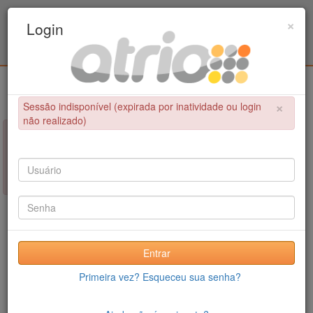
Programa Associado de Pós-Graduação em
×
Login
Educação Física / UPE - UFPB
Login
×
Sessão indisponível (expirada por inatividade ou login
não realizado)
×
NÃO FOI POSSÍVEL CONCLUIR A OPERAÇÃO
Sessão indisponível (expirada por inatividade ou login não
realizado)
Entrar
Primeira vez? Esqueceu sua senha?