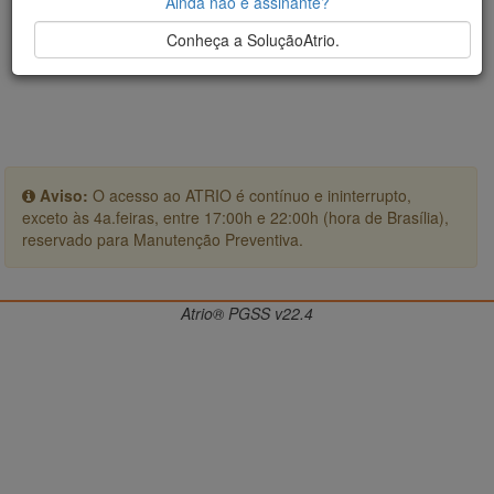
Ainda não é assinante?
Conheça a SoluçãoAtrio.
Aviso:
O acesso ao ATRIO é contínuo e ininterrupto,
exceto às 4a.feiras, entre 17:00h e 22:00h (hora de Brasília),
reservado para Manutenção Preventiva.
Atrio® PGSS v22.4