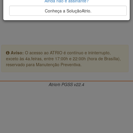
Ainda não é assinante?
Conheça a SoluçãoAtrio.
Aviso:
O acesso ao ATRIO é contínuo e ininterrupto,
exceto às 4a.feiras, entre 17:00h e 22:00h (hora de Brasília),
reservado para Manutenção Preventiva.
Atrio® PGSS v22.4