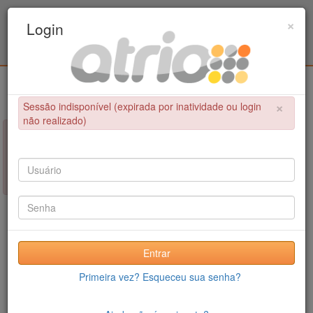
Programa Associado de Pós-Graduação em
×
Login
Educação Física / UPE - UFPB
Login
×
Sessão indisponível (expirada por inatividade ou login
não realizado)
×
NÃO FOI POSSÍVEL CONCLUIR A OPERAÇÃO
Sessão indisponível (expirada por inatividade ou login não
realizado)
Entrar
Primeira vez? Esqueceu sua senha?