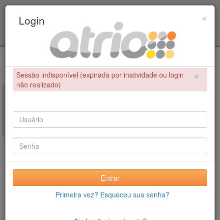
Programa Associado de Pós-Graduação em
×
Login
Educação Física / UPE - UFPB
Login
×
Sessão indisponível (expirada por inatividade ou login
não realizado)
×
NÃO FOI POSSÍVEL CONCLUIR A OPERAÇÃO
Sessão indisponível (expirada por inatividade ou login não
realizado)
Entrar
Primeira vez? Esqueceu sua senha?