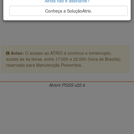
Ainda não é assinante?
Conheça a SoluçãoAtrio.
Aviso:
O acesso ao ATRIO é contínuo e ininterrupto,
exceto às 4a.feiras, entre 17:00h e 22:00h (hora de Brasília),
reservado para Manutenção Preventiva.
Atrio® PGSS v22.4