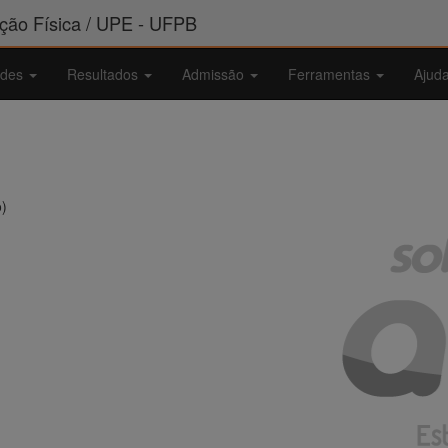
ão Física / UPE - UFPB
ades
Resultados
Admissão
Ferramentas
Ajud
o)