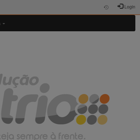
Login
a