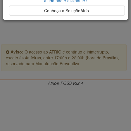
Ainda não é assinante?
Conheça a SoluçãoAtrio.
Aviso:
O acesso ao ATRIO é contínuo e ininterrupto,
exceto às 4a.feiras, entre 17:00h e 22:00h (hora de Brasília),
reservado para Manutenção Preventiva.
Atrio® PGSS v22.4