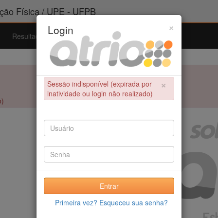
ão Física / UPE - UFPB
×
Login
Resultados
Admissão
Ferramentas
Ajuda
×
Sessão indisponível (expirada por
inatividade ou login não realizado)
o)
Entrar
Primeira vez? Esqueceu sua senha?