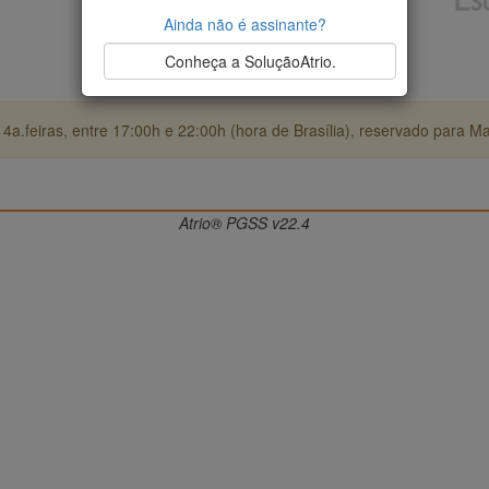
Ainda não é assinante?
Conheça a SoluçãoAtrio.
4a.feiras, entre 17:00h e 22:00h (hora de Brasília), reservado para M
Atrio® PGSS v22.4