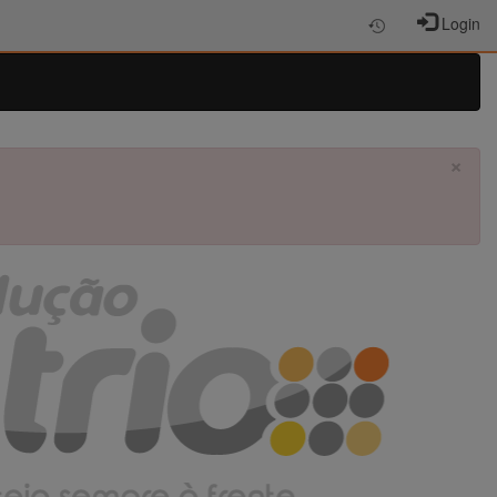
Login
×