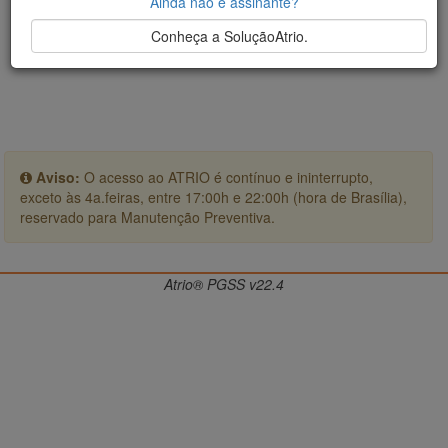
Ainda não é assinante?
Conheça a SoluçãoAtrio.
Aviso:
O acesso ao ATRIO é contínuo e ininterrupto,
exceto às 4a.feiras, entre 17:00h e 22:00h (hora de Brasília),
reservado para Manutenção Preventiva.
Atrio® PGSS v22.4