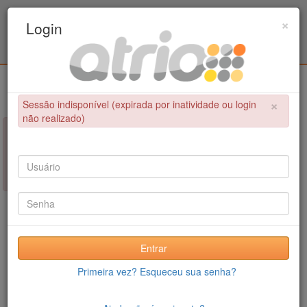
Programa Associado de Pós-Graduação em
×
Login
Educação Física / UPE - UFPB
Login
×
Sessão indisponível (expirada por inatividade ou login
não realizado)
×
NÃO FOI POSSÍVEL CONCLUIR A OPERAÇÃO
Sessão indisponível (expirada por inatividade ou login não
realizado)
Entrar
Primeira vez? Esqueceu sua senha?