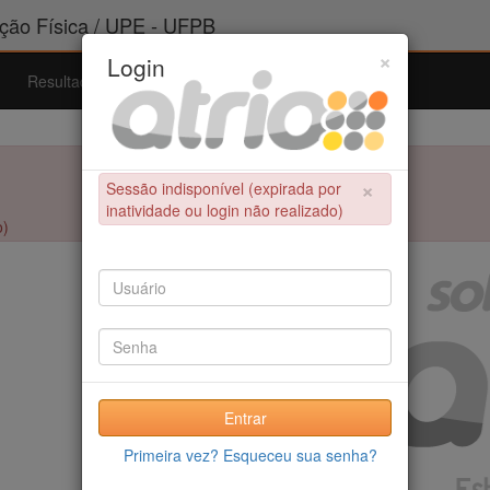
ão Física / UPE - UFPB
×
Login
Resultados
Admissão
Ferramentas
Ajuda
×
Sessão indisponível (expirada por
inatividade ou login não realizado)
o)
Entrar
Primeira vez? Esqueceu sua senha?