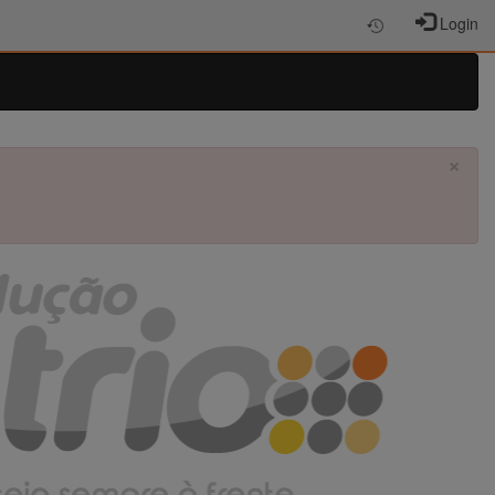
Login
×