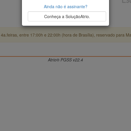
Ainda não é assinante?
Conheça a SoluçãoAtrio.
4a.feiras, entre 17:00h e 22:00h (hora de Brasília), reservado para M
Atrio® PGSS v22.4