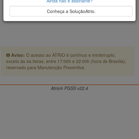
Ainda não é assinante?
Conheça a SoluçãoAtrio.
Aviso:
O acesso ao ATRIO é contínuo e ininterrupto,
exceto às 4a.feiras, entre 17:00h e 22:00h (hora de Brasília),
reservado para Manutenção Preventiva.
Atrio® PGSS v22.4