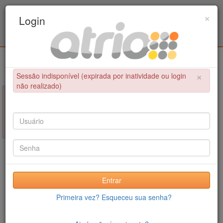
Programa Associado de Pós-Graduação em
×
Login
Educação Física / UPE - UFPB
Login
×
Sessão indisponível (expirada por inatividade ou login
não realizado)
×
NÃO FOI POSSÍVEL CONCLUIR A OPERAÇÃO
Sessão indisponível (expirada por inatividade ou login não
realizado)
Entrar
Primeira vez? Esqueceu sua senha?