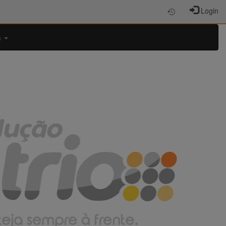
Login
a