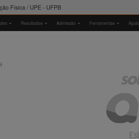
ão Física / UPE - UFPB
ades
Resultados
Admissão
Ferramentas
Ajud
o)