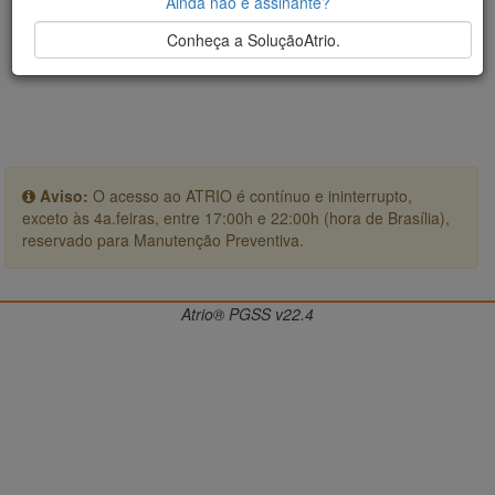
Ainda não é assinante?
Conheça a SoluçãoAtrio.
Aviso:
O acesso ao ATRIO é contínuo e ininterrupto,
exceto às 4a.feiras, entre 17:00h e 22:00h (hora de Brasília),
reservado para Manutenção Preventiva.
Atrio® PGSS v22.4