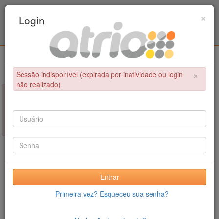
Programa Associado de Pós-Graduação em
×
Login
Educação Física / UPE - UFPB
Login
×
Sessão indisponível (expirada por inatividade ou login
não realizado)
×
NÃO FOI POSSÍVEL CONCLUIR A OPERAÇÃO
Sessão indisponível (expirada por inatividade ou login não
realizado)
Entrar
Primeira vez? Esqueceu sua senha?