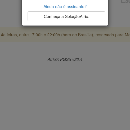
Ainda não é assinante?
Conheça a SoluçãoAtrio.
4a.feiras, entre 17:00h e 22:00h (hora de Brasília), reservado para M
Atrio® PGSS v22.4