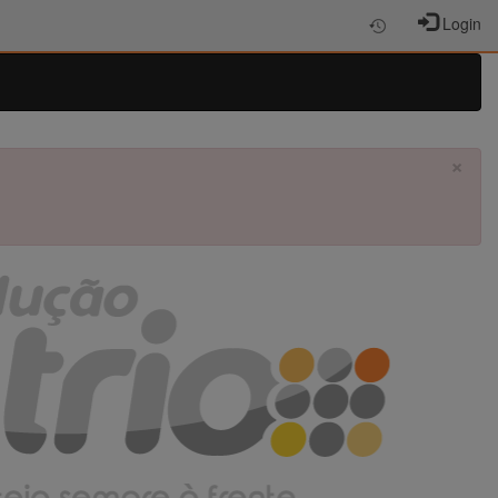
Login
×