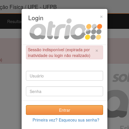
ão Física / UPE - UFPB
×
Login
Resultados
Admissão
Ferramentas
Ajuda
×
Sessão indisponível (expirada por
inatividade ou login não realizado)
o)
Entrar
Primeira vez? Esqueceu sua senha?