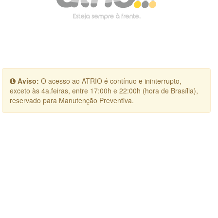
Aviso:
O acesso ao ATRIO é contínuo e ininterrupto,
exceto às 4a.feiras, entre 17:00h e 22:00h (hora de Brasília),
reservado para Manutenção Preventiva.
×
Login
Sessão indisponível (expirada por inatividade ou login não
realizado)