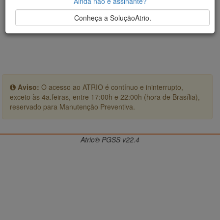
Ainda não é assinante?
Conheça a SoluçãoAtrio.
Aviso:
O acesso ao ATRIO é contínuo e ininterrupto,
exceto às 4a.feiras, entre 17:00h e 22:00h (hora de Brasília),
reservado para Manutenção Preventiva.
Atrio® PGSS v22.4