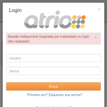
Programa Associado de Pós-Graduação em
×
Login
Educação Física / UPE - UFPB
Login
×
Sessão indisponível (expirada por inatividade ou login
não realizado)
×
NÃO FOI POSSÍVEL CONCLUIR A OPERAÇÃO
Sessão indisponível (expirada por inatividade ou login não
realizado)
Entrar
Primeira vez? Esqueceu sua senha?