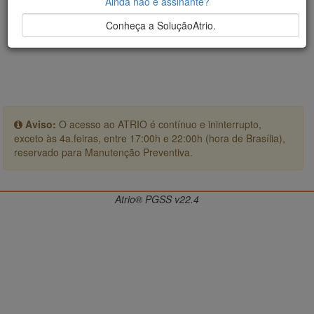
Ainda não é assinante?
Conheça a SoluçãoAtrio.
Aviso:
O acesso ao ATRIO é contínuo e ininterrupto,
exceto às 4a.feiras, entre 17:00h e 22:00h (hora de Brasília),
reservado para Manutenção Preventiva.
Atrio® PGSS v22.4