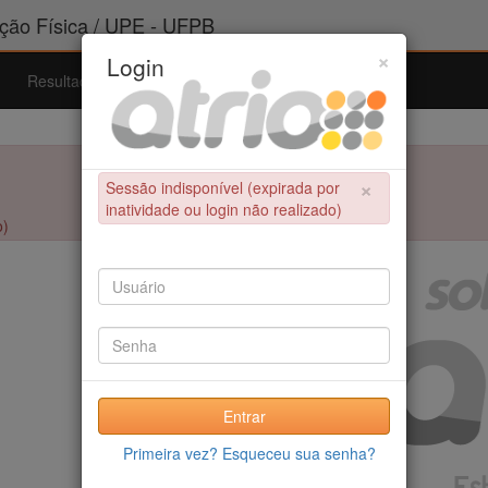
ão Física / UPE - UFPB
×
Login
Resultados
Admissão
Ferramentas
Ajuda
×
Sessão indisponível (expirada por
inatividade ou login não realizado)
o)
Entrar
Primeira vez? Esqueceu sua senha?