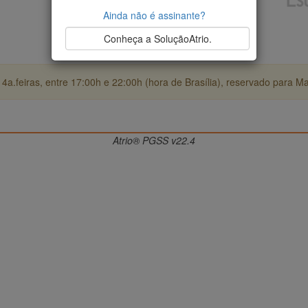
Ainda não é assinante?
Conheça a SoluçãoAtrio.
4a.feiras, entre 17:00h e 22:00h (hora de Brasília), reservado para M
Atrio® PGSS v22.4