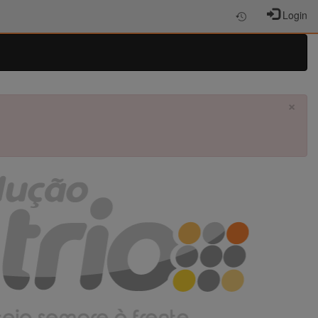
Login
×